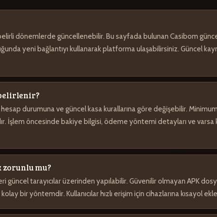
n belirli dönemlerde güncellenebilir. Bu sayfada bulunan Casibom güncel
unda yeni bağlantıyı kullanarak platforma ulaşabilirsiniz. Güncel kay
belirlenir?
hesap durumuna ve güncel kasa kurallarına göre değişebilir. Minimum
dır. İşlem öncesinde bakiye bilgisi, ödeme yöntemi detayları ve varsa
k zorunlu mu?
ri güncel tarayıcılar üzerinden yapılabilir. Güvenilir olmayan APK dosy
ay bir yöntemdir. Kullanıcılar hızlı erişim için cihazlarına kısayol ekle