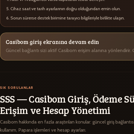
Cihaz saat ve tarih ayarlarının doğru olduğundan emin olun.
Sorun sürerse destek birimine tarayıcı bilgileriyle birlikte ulaşın.
Casibom giriş ekranına devam edin
Güncel bağlantı sizi aktif Casibom erişim alanına yönlendirir. 
SIK SORULANLAR
SSS — Casibom Giriş, Ödeme Sür
Erişim ve Hesap Yönetimi
Casibom hakkında en fazla araştırılan konular: güncel giriş bağlantı
kullanım, Papara işlemleri ve hesap ayarları.