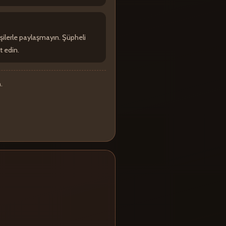
kişilerle paylaşmayın. Şüpheli
t edin.
.