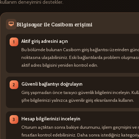
kullanım deneyimini destekler.
Bilgisayar ile Casibom erişimi
Aktif giriş adresini açın
Bu bölümde bulunan Casibom giriş bağlantısı üzerinden günc
noktasına ulaşabilirsiniz. Eski bağlantılarda problem oluşması
aktif adres bilgisini yeniden kontrol edin.
Güvenli bağlantıyı doğrulayın
Giriş yapmadan önce tarayıcı güvenlik bilgilerini inceleyin. Kull
şifre bilgilerinizi yalnızca güvenilir giriş ekranlarında kullanın.
Hesap bilgilerinizi inceleyin
Oturum açtıktan sonra bakiye durumunu, işlem geçmişini ve
fırsatları kontrol edebilirsiniz. Daha sonra istediğiniz kategori