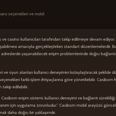
inans seçenekleri ve mobil
s ve casino kullanıcıları tarafından takip edilmeye devam ediyor.
laşabilmesi amacıyla gerçekleştirilen standart düzenlemelerdir. 
ski adreslerde yaşanabilecek erişim problemlerinde doğru bağlant
ri ve oyun alanları kullanıcı deneyimini kolaylaştıracak şekilde d
m seçenekleri farklı işlem ihtiyaçlarına göre yönetilebilir. Casibo
akip edilebilir.
 Casibom erişim sistemi, kullanıcı deneyimi ve bağlantı sürekliliği 
ullanım için uygulama zorunludur.” Casibom mobil arayüzü güncel 
mak daha doğru bir yaklaşımdır.