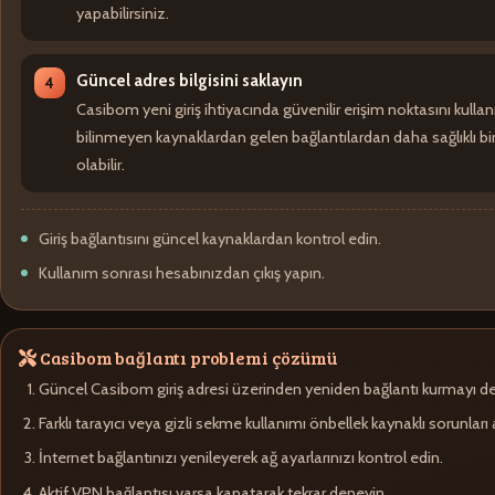
yapabilirsiniz.
Güncel adres bilgisini saklayın
Casibom yeni giriş ihtiyacında güvenilir erişim noktasını kulla
bilinmeyen kaynaklardan gelen bağlantılardan daha sağlıklı bir
olabilir.
Giriş bağlantısını güncel kaynaklardan kontrol edin.
Kullanım sonrası hesabınızdan çıkış yapın.
Casibom bağlantı problemi çözümü
Güncel Casibom giriş adresi üzerinden yeniden bağlantı kurmayı d
Farklı tarayıcı veya gizli sekme kullanımı önbellek kaynaklı sorunları a
İnternet bağlantınızı yenileyerek ağ ayarlarınızı kontrol edin.
Aktif VPN bağlantısı varsa kapatarak tekrar deneyin.