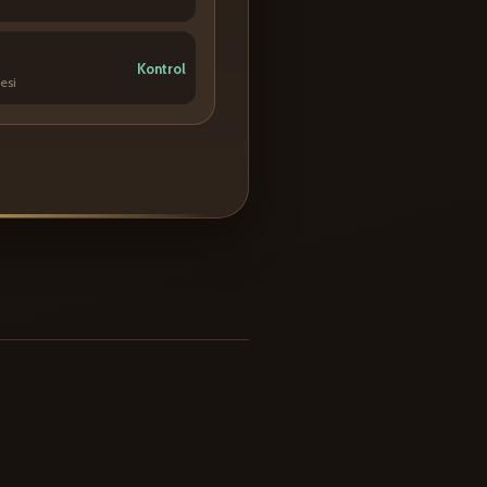
Kontrol
esi