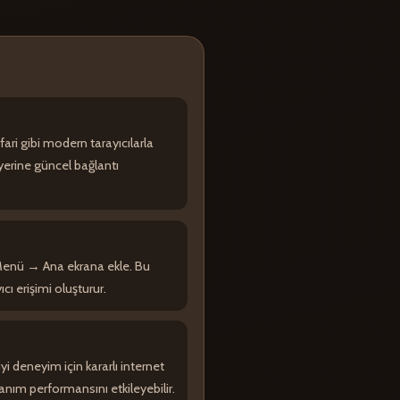
i gibi modern tarayıcılarla
yerine güncel bağlantı
 Menü → Ana ekrana ekle. Bu
ı erişimi oluşturur.
i deneyim için kararlı internet
llanım performansını etkileyebilir.