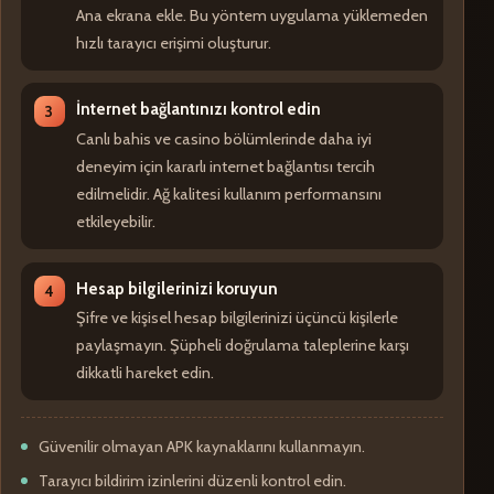
Ana ekrana ekle. Bu yöntem uygulama yüklemeden
hızlı tarayıcı erişimi oluşturur.
İnternet bağlantınızı kontrol edin
Canlı bahis ve casino bölümlerinde daha iyi
deneyim için kararlı internet bağlantısı tercih
edilmelidir. Ağ kalitesi kullanım performansını
etkileyebilir.
Hesap bilgilerinizi koruyun
Şifre ve kişisel hesap bilgilerinizi üçüncü kişilerle
paylaşmayın. Şüpheli doğrulama taleplerine karşı
dikkatli hareket edin.
Güvenilir olmayan APK kaynaklarını kullanmayın.
Tarayıcı bildirim izinlerini düzenli kontrol edin.