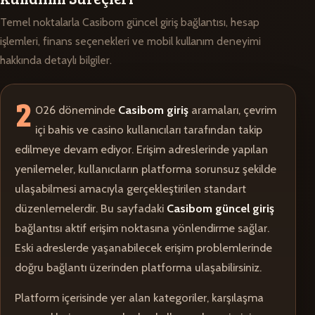
Temel noktalarla Casibom güncel giriş bağlantısı, hesap
işlemleri, finans seçenekleri ve mobil kullanım deneyimi
hakkında detaylı bilgiler.
2
026 döneminde
Casibom giriş
aramaları, çevrim
içi bahis ve casino kullanıcıları tarafından takip
edilmeye devam ediyor. Erişim adreslerinde yapılan
yenilemeler, kullanıcıların platforma sorunsuz şekilde
ulaşabilmesi amacıyla gerçekleştirilen standart
düzenlemelerdir. Bu sayfadaki
Casibom güncel giriş
bağlantısı aktif erişim noktasına yönlendirme sağlar.
Eski adreslerde yaşanabilecek erişim problemlerinde
doğru bağlantı üzerinden platforma ulaşabilirsiniz.
Platform içerisinde yer alan kategoriler, karşılaşma