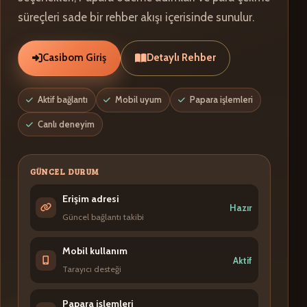
süreçleri sade bir rehber akışı içerisinde sunulur.
Casibom Giriş
Detaylı Rehber
Aktif bağlantı
Mobil uyum
Papara işlemleri
Canlı deneyim
GÜNCEL DURUM
Erişim adresi
Hazır
Güncel bağlantı takibi
Mobil kullanım
Aktif
Tarayıcı desteği
Papara işlemleri