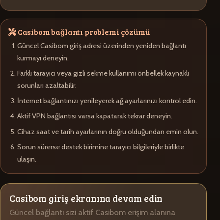
Casibom bağlantı problemi çözümü
Güncel Casibom giriş adresi üzerinden yeniden bağlantı
kurmayı deneyin.
Farklı tarayıcı veya gizli sekme kullanımı önbellek kaynaklı
sorunları azaltabilir.
İnternet bağlantınızı yenileyerek ağ ayarlarınızı kontrol edin.
Aktif VPN bağlantısı varsa kapatarak tekrar deneyin.
Cihaz saat ve tarih ayarlarının doğru olduğundan emin olun.
Sorun sürerse destek birimine tarayıcı bilgileriyle birlikte
ulaşın.
Casibom giriş ekranına devam edin
Güncel bağlantı sizi aktif Casibom erişim alanına