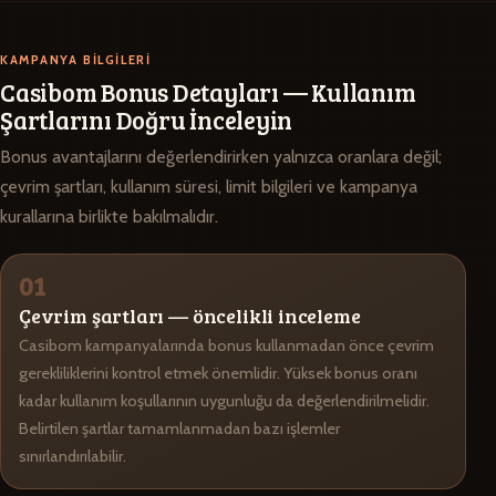
KAMPANYA BILGILERI
Casibom Bonus Detayları — Kullanım
Şartlarını Doğru İnceleyin
Bonus avantajlarını değerlendirirken yalnızca oranlara değil;
çevrim şartları, kullanım süresi, limit bilgileri ve kampanya
kurallarına birlikte bakılmalıdır.
01
Çevrim şartları — öncelikli inceleme
Casibom kampanyalarında bonus kullanmadan önce çevrim
gerekliliklerini kontrol etmek önemlidir. Yüksek bonus oranı
kadar kullanım koşullarının uygunluğu da değerlendirilmelidir.
Belirtilen şartlar tamamlanmadan bazı işlemler
sınırlandırılabilir.