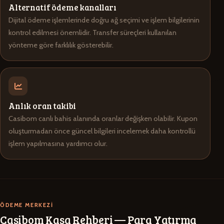
Alternatif ödeme kanalları
Dijital ödeme işlemlerinde doğru ağ seçimi ve işlem bilgilerinin
kontrol edilmesi önemlidir. Transfer süreçleri kullanılan
yönteme göre farklılık gösterebilir.
Anlık oran takibi
Casibom canlı bahis alanında oranlar değişken olabilir. Kupon
oluşturmadan önce güncel bilgileri incelemek daha kontrollü
işlem yapılmasına yardımcı olur.
ÖDEME MERKEZI
Casibom Kasa Rehberi — Para Yatırma