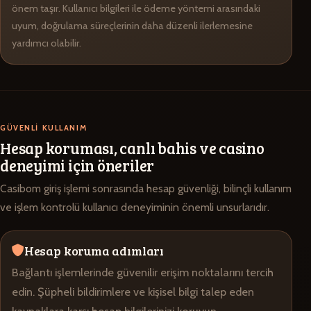
önem taşır. Kullanıcı bilgileri ile ödeme yöntemi arasındaki
uyum, doğrulama süreçlerinin daha düzenli ilerlemesine
yardımcı olabilir.
GÜVENLI KULLANIM
Hesap koruması, canlı bahis ve casino
deneyimi için öneriler
Casibom giriş işlemi sonrasında hesap güvenliği, bilinçli kullanım
ve işlem kontrolü kullanıcı deneyiminin önemli unsurlarıdır.
Hesap koruma adımları
Bağlantı işlemlerinde güvenilir erişim noktalarını tercih
edin. Şüpheli bildirimlere ve kişisel bilgi talep eden
kaynaklara karşı hesap bilgilerinizi koruyun.