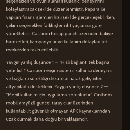
seçenekleri ve oyun alanları kullanıcı deneyimini
kolaylaştıracak şekilde düzenlenmiştir. Papara ile
yapılan finans işlemleri hızlı şekilde gerçekleşebilirken,
çekim seçenekleri farklı işlem ihtiyaçlarına göre
yönetilebilir. Casibom hesap paneli üzerinden bakiye
hareketleri, kampanyalar ve kullanım detayları tek
merkezden takip edilebilir.
Yaygın yanlış düşünce 1 — “Hızlı bağlantı tek başına
yeterlidir.” Casibom erişim sistemi, kullanıcı deneyimi
ve bağlantı sürekliliği dikkate alınarak geliştirilen
altyapılarla desteklenir. Yaygın yanlış düşünce 2 —
“Mobil kullanım için uygulama zorunludur.” Casibom
mobil arayüzü güncel tarayıcılar üzerinden
kullanılabilir; güvenilir olmayan APK kaynaklarından
uzak durmak daha doğru bir yaklaşımdır.