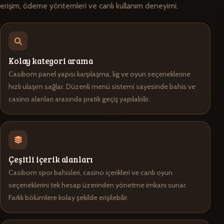
erişim, ödeme yöntemleri ve canlı kullanım deneyimi.
Kolay kategori arama
Casibom panel yapısı karşılaşma, lig ve oyun seçeneklerine
hızlı ulaşım sağlar. Düzenli menü sistemi sayesinde bahis ve
casino alanları arasında pratik geçiş yapılabilir.
Çeşitli içerik alanları
Casibom spor bahisleri, casino içerikleri ve canlı oyun
seçeneklerini tek hesap üzerinden yönetme imkanı sunar.
Farklı bölümlere kolay şekilde erişilebilir.