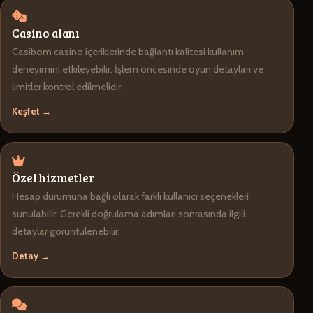
Casino alanı
Casibom casino içeriklerinde bağlantı kalitesi kullanım
deneyimini etkileyebilir. İşlem öncesinde oyun detayları ve
limitler kontrol edilmelidir.
Keşfet →
Özel hizmetler
Hesap durumuna bağlı olarak farklı kullanıcı seçenekleri
sunulabilir. Gerekli doğrulama adımları sonrasında ilgili
detaylar görüntülenebilir.
Detay →