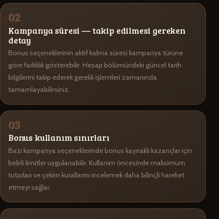
02
Kampanya süresi — takip edilmesi gereken
detay
Bonus seçeneklerinin aktif kalma süresi kampanya türüne
göre farklılık gösterebilir. Hesap bölümündeki güncel tarih
bilgilerini takip ederek gerekli işlemleri zamanında
tamamlayabilirsiniz.
03
Bonus kullanım sınırları
Bazı kampanya seçeneklerinde bonus kaynaklı kazançlar için
belirli limitler uygulanabilir. Kullanım öncesinde maksimum
tutarları ve çekim kurallarını incelemek daha bilinçli hareket
etmeyi sağlar.