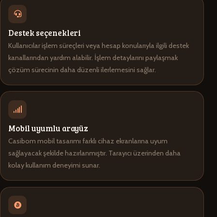
Destek seçenekleri
Kullanıcılar işlem süreçleri veya hesap konularıyla ilgili destek
kanallarından yardım alabilir. İşlem detaylarını paylaşmak
çözüm sürecinin daha düzenli ilerlemesini sağlar.
Mobil uyumlu arayüz
Casibom mobil tasarımı farklı cihaz ekranlarına uyum
sağlayacak şekilde hazırlanmıştır. Tarayıcı üzerinden daha
kolay kullanım deneyimi sunar.