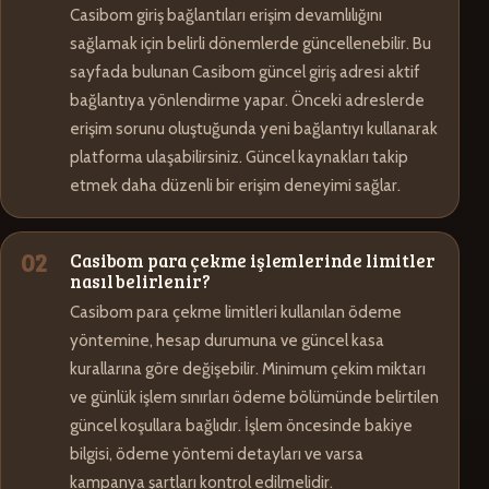
Casibom giriş bağlantıları erişim devamlılığını
sağlamak için belirli dönemlerde güncellenebilir. Bu
sayfada bulunan Casibom güncel giriş adresi aktif
bağlantıya yönlendirme yapar. Önceki adreslerde
erişim sorunu oluştuğunda yeni bağlantıyı kullanarak
platforma ulaşabilirsiniz. Güncel kaynakları takip
etmek daha düzenli bir erişim deneyimi sağlar.
02
Casibom para çekme işlemlerinde limitler
nasıl belirlenir?
Casibom para çekme limitleri kullanılan ödeme
yöntemine, hesap durumuna ve güncel kasa
kurallarına göre değişebilir. Minimum çekim miktarı
ve günlük işlem sınırları ödeme bölümünde belirtilen
güncel koşullara bağlıdır. İşlem öncesinde bakiye
bilgisi, ödeme yöntemi detayları ve varsa
kampanya şartları kontrol edilmelidir.