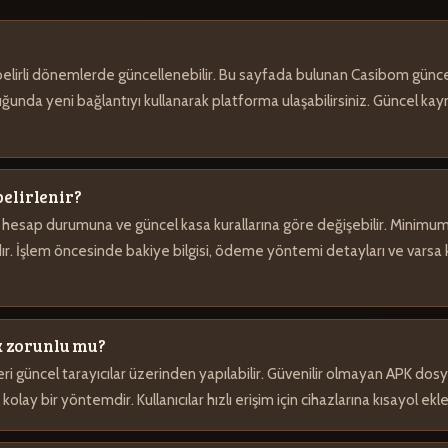
n belirli dönemlerde güncellenebilir. Bu sayfada bulunan Casibom güncel
unda yeni bağlantıyı kullanarak platforma ulaşabilirsiniz. Güncel kay
belirlenir?
hesap durumuna ve güncel kasa kurallarına göre değişebilir. Minimum
dır. İşlem öncesinde bakiye bilgisi, ödeme yöntemi detayları ve varsa
k zorunlu mu?
ri güncel tarayıcılar üzerinden yapılabilir. Güvenilir olmayan APK dosy
ay bir yöntemdir. Kullanıcılar hızlı erişim için cihazlarına kısayol ekle