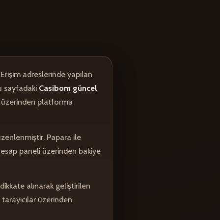
 Erişim adreslerinde yapılan
Bu sayfadaki
Casibom güncel
ı üzerinden platforma
üzenlenmiştir. Papara ile
m hesap paneli üzerinden bakiye
dikkate alınarak geliştirilen
tarayıcılar üzerinden