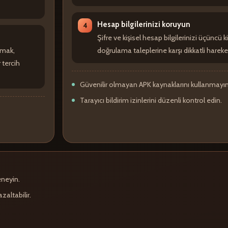
Hesap bilgilerinizi koruyun
Şifre ve kişisel hesap bilgilerinizi üçüncü 
nmak,
doğrulama taleplerine karşı dikkatli hareke
 tercih
Güvenilir olmayan APK kaynaklarını kullanmayın
Tarayıcı bildirim izinlerini düzenli kontrol edin.
eneyin.
zaltabilir.