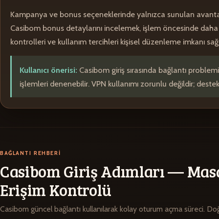
Kampanya ve bonus seçeneklerinde yalnızca sunulan avantajlara 
Casibom bonus detaylarını incelemek, işlem öncesinde daha bi
kontrolleri ve kullanım tercihleri kişisel düzenleme imkanı sağl
Kullanıcı önerisi:
Casibom giriş sırasında bağlantı problemi
işlemleri denenebilir. VPN kullanımı zorunlu değildir; destek
BAĞLANTI REHBERI
Casibom Giriş Adımları — Mas
Erişim Kontrolü
Casibom güncel bağlantı kullanılarak kolay oturum açma süreci. Doğru