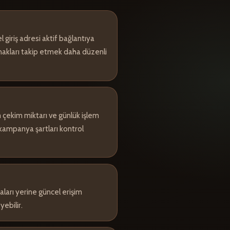
 giriş adresi aktif bağlantıya
nakları takip etmek daha düzenli
 çekim miktarı ve günlük işlem
 kampanya şartları kontrol
aları yerine güncel erişim
yebilir.