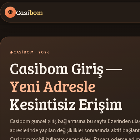
Casi
bom
CASIBOM · 2026
Casibom Giriş —
Yeni Adresle
Kesintisiz Erişim
Casibom güncel giriş bağlantısına bu sayfa üzerinden ulaşa
adreslerinde yapılan değişiklikler sonrasında aktif bağlantı 
Casibom mobil kullanım seçenekleri, Papara ödeme adım