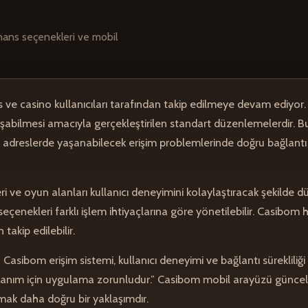
inans seçenekleri ve mobil
s ve casino kullanıcıları tarafından takip edilmeye devam ediyor.
laşabilmesi amacıyla gerçekleştirilen standart düzenlemelerdir. 
ski adreslerde yaşanabilecek erişim problemlerinde doğru bağlant
ri ve oyun alanları kullanıcı deneyimini kolaylaştıracak şekilde d
m seçenekleri farklı işlem ihtiyaçlarına göre yönetilebilir. Casibo
akip edilebilir.
 Casibom erişim sistemi, kullanıcı deneyimi ve bağlantı sürekliliği 
ullanım için uygulama zorunludur.” Casibom mobil arayüzü güncel 
mak daha doğru bir yaklaşımdır.