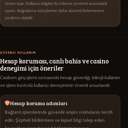
önem taşır. Kullanıcı bilgileri ile ödeme yöntemi arasındaki
uyum, doğrulama süreçlerinin daha düzenli ilerlemesine
yardımcı olabilir.
GÜVENLI KULLANIM
Hesap koruması, canlı bahis ve casino
deneyimi için öneriler
Casibom giriş işlemi sonrasında hesap güvenliği, bilinçli kullanım
ve işlem kontrolü kullanıcı deneyiminin önemli unsurlarıdır.
Hesap koruma adımları
Bağlantı işlemlerinde güvenilir erişim noktalarını tercih
edin. Şüpheli bildirimlere ve kişisel bilgi talep eden
kaynaklara karşı hesap bilgilerinizi koruyun.