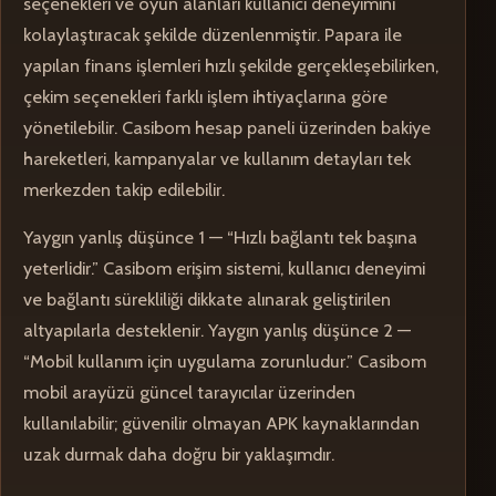
seçenekleri ve oyun alanları kullanıcı deneyimini
kolaylaştıracak şekilde düzenlenmiştir. Papara ile
yapılan finans işlemleri hızlı şekilde gerçekleşebilirken,
çekim seçenekleri farklı işlem ihtiyaçlarına göre
yönetilebilir. Casibom hesap paneli üzerinden bakiye
hareketleri, kampanyalar ve kullanım detayları tek
merkezden takip edilebilir.
Yaygın yanlış düşünce 1 — “Hızlı bağlantı tek başına
yeterlidir.” Casibom erişim sistemi, kullanıcı deneyimi
ve bağlantı sürekliliği dikkate alınarak geliştirilen
altyapılarla desteklenir. Yaygın yanlış düşünce 2 —
“Mobil kullanım için uygulama zorunludur.” Casibom
mobil arayüzü güncel tarayıcılar üzerinden
kullanılabilir; güvenilir olmayan APK kaynaklarından
uzak durmak daha doğru bir yaklaşımdır.