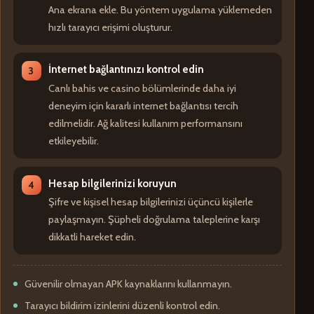
Ana ekrana ekle. Bu yöntem uygulama yüklemeden
hızlı tarayıcı erişimi oluşturur.
İnternet bağlantınızı kontrol edin
Canlı bahis ve casino bölümlerinde daha iyi
deneyim için kararlı internet bağlantısı tercih
edilmelidir. Ağ kalitesi kullanım performansını
etkileyebilir.
Hesap bilgilerinizi koruyun
Şifre ve kişisel hesap bilgilerinizi üçüncü kişilerle
paylaşmayın. Şüpheli doğrulama taleplerine karşı
dikkatli hareket edin.
Güvenilir olmayan APK kaynaklarını kullanmayın.
Tarayıcı bildirim izinlerini düzenli kontrol edin.