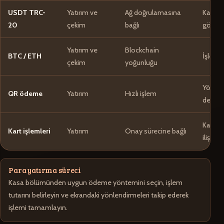
USDT TRC-
Yatırım ve
Ağ doğrulamasına
Kanal ş
20
çekim
bağlı
göre
Yatırım ve
Blockchain
BTC / ETH
İşlem 
çekim
yoğunluğu
Yönte
QR ödeme
Yatırım
Hızlı işlem
değişir
Kart li
Kart işlemleri
Yatırım
Onay sürecine bağlı
ilişkili
Para yatırma süreci
Kasa bölümünden uygun ödeme yöntemini seçin, işlem
tutarını belirleyin ve ekrandaki yönlendirmeleri takip ederek
işlemi tamamlayın.