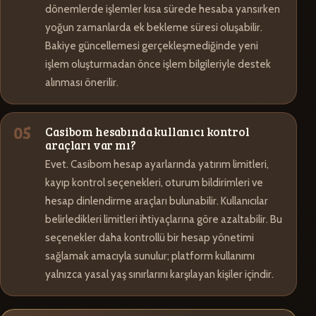
dönemlerde işlemler kısa sürede hesaba yansırken
yoğun zamanlarda ek bekleme süresi oluşabilir.
Bakiye güncellemesi gerçekleşmediğinde yeni
işlem oluşturmadan önce işlem bilgileriyle destek
alınması önerilir.
05
Casibom hesabında kullanıcı kontrol
araçları var mı?
Evet. Casibom hesap ayarlarında yatırım limitleri,
kayıp kontrol seçenekleri, oturum bildirimleri ve
hesap dinlendirme araçları bulunabilir. Kullanıcılar
belirledikleri limitleri ihtiyaçlarına göre azaltabilir. Bu
seçenekler daha kontrollü bir hesap yönetimi
sağlamak amacıyla sunulur; platform kullanımı
yalnızca yasal yaş sınırlarını karşılayan kişiler içindir.