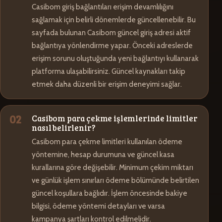
Casibom giriş bağlantıları erişim devamlılığını
sağlamak için belirli dönemlerde güncellenebilir. Bu
sayfada bulunan Casibom güncel giriş adresi aktif
bağlantıya yönlendirme yapar. Önceki adreslerde
erişim sorunu oluştuğunda yeni bağlantıyı kullanarak
platforma ulaşabilirsiniz. Güncel kaynakları takip
etmek daha düzenli bir erişim deneyimi sağlar.
02
Casibom para çekme işlemlerinde limitler
nasıl belirlenir?
Casibom para çekme limitleri kullanılan ödeme
yöntemine, hesap durumuna ve güncel kasa
kurallarına göre değişebilir. Minimum çekim miktarı
ve günlük işlem sınırları ödeme bölümünde belirtilen
güncel koşullara bağlıdır. İşlem öncesinde bakiye
bilgisi, ödeme yöntemi detayları ve varsa
kampanya şartları kontrol edilmelidir.