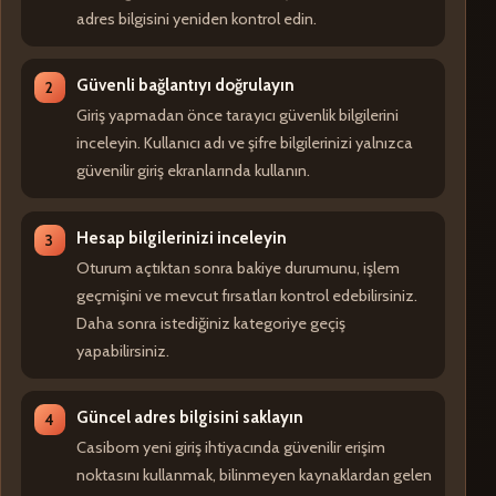
adres bilgisini yeniden kontrol edin.
Güvenli bağlantıyı doğrulayın
Giriş yapmadan önce tarayıcı güvenlik bilgilerini
inceleyin. Kullanıcı adı ve şifre bilgilerinizi yalnızca
güvenilir giriş ekranlarında kullanın.
Hesap bilgilerinizi inceleyin
Oturum açtıktan sonra bakiye durumunu, işlem
geçmişini ve mevcut fırsatları kontrol edebilirsiniz.
Daha sonra istediğiniz kategoriye geçiş
yapabilirsiniz.
Güncel adres bilgisini saklayın
Casibom yeni giriş ihtiyacında güvenilir erişim
noktasını kullanmak, bilinmeyen kaynaklardan gelen