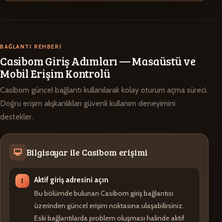
BAĞLANTI REHBERI
Casibom Giriş Adımları — Masaüstü ve
Mobil Erişim Kontrolü
Casibom güncel bağlantı kullanılarak kolay oturum açma süreci.
Doğru erişim alışkanlıkları güvenli kullanım deneyimini
destekler.
Bilgisayar ile Casibom erişimi
Aktif giriş adresini açın
Bu bölümde bulunan Casibom giriş bağlantısı
üzerinden güncel erişim noktasına ulaşabilirsiniz.
Eski bağlantılarda problem oluşması halinde aktif