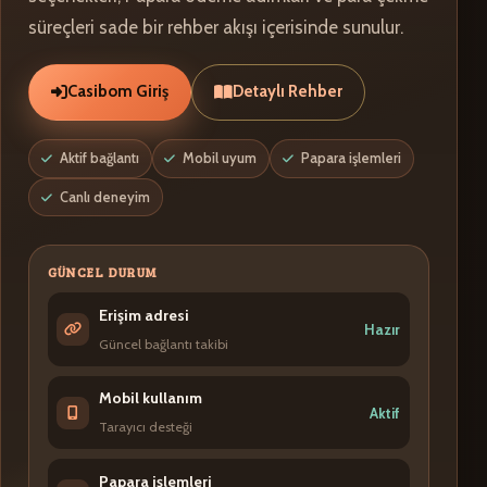
süreçleri sade bir rehber akışı içerisinde sunulur.
Casibom Giriş
Detaylı Rehber
Aktif bağlantı
Mobil uyum
Papara işlemleri
Canlı deneyim
GÜNCEL DURUM
Erişim adresi
Hazır
Güncel bağlantı takibi
Mobil kullanım
Aktif
Tarayıcı desteği
Papara işlemleri