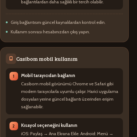
bağlantılardan daha sağlıklı bir tercih olabilir.
Giriş bağlantısını güncel kaynaklardan kontrol edin.
Kullanım sonrası hesabınızdan çıkış yapın.
Casibom mobil kullanım
Mobil tarayıcıdan bağlanın
Casibom mobil görünümü Chrome ve Safari gibi
modern tarayıcılarla uyumlu çalışır. Harici uygulama
dosyaları yerine güncel bağlantı üzerinden erişim
sağlanabilir.
Kısayol seçeneğini kullanın
iOS: Paylaş → Ana Ekrana Ekle. Android: Menü →