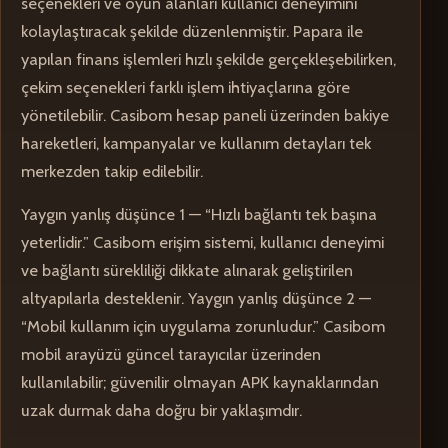
seçenekleri ve oyun alanları kullanıcı deneyimini
kolaylaştıracak şekilde düzenlenmiştir. Papara ile
yapılan finans işlemleri hızlı şekilde gerçekleşebilirken,
çekim seçenekleri farklı işlem ihtiyaçlarına göre
yönetilebilir. Casibom hesap paneli üzerinden bakiye
hareketleri, kampanyalar ve kullanım detayları tek
merkezden takip edilebilir.
Yaygın yanlış düşünce 1 — “Hızlı bağlantı tek başına
yeterlidir.” Casibom erişim sistemi, kullanıcı deneyimi
ve bağlantı sürekliliği dikkate alınarak geliştirilen
altyapılarla desteklenir. Yaygın yanlış düşünce 2 —
“Mobil kullanım için uygulama zorunludur.” Casibom
mobil arayüzü güncel tarayıcılar üzerinden
kullanılabilir; güvenilir olmayan APK kaynaklarından
uzak durmak daha doğru bir yaklaşımdır.