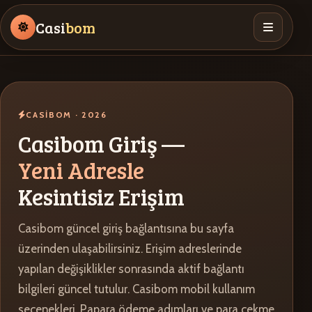
Casi
bom
CASIBOM · 2026
Casibom Giriş —
Yeni Adresle
Kesintisiz Erişim
Casibom güncel giriş bağlantısına bu sayfa
üzerinden ulaşabilirsiniz. Erişim adreslerinde
yapılan değişiklikler sonrasında aktif bağlantı
bilgileri güncel tutulur. Casibom mobil kullanım
seçenekleri, Papara ödeme adımları ve para çekme