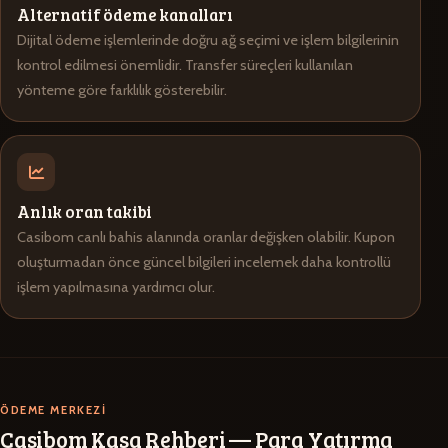
Alternatif ödeme kanalları
Dijital ödeme işlemlerinde doğru ağ seçimi ve işlem bilgilerinin
kontrol edilmesi önemlidir. Transfer süreçleri kullanılan
yönteme göre farklılık gösterebilir.
Anlık oran takibi
Casibom canlı bahis alanında oranlar değişken olabilir. Kupon
oluşturmadan önce güncel bilgileri incelemek daha kontrollü
işlem yapılmasına yardımcı olur.
ÖDEME MERKEZI
Casibom Kasa Rehberi — Para Yatırma