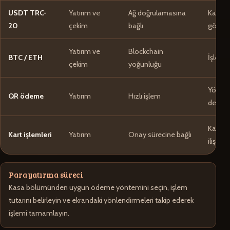
USDT TRC-
Yatırım ve
Ağ doğrulamasına
Kanal ş
20
çekim
bağlı
göre
Yatırım ve
Blockchain
BTC / ETH
İşlem 
çekim
yoğunluğu
Yönte
QR ödeme
Yatırım
Hızlı işlem
değişir
Kart li
Kart işlemleri
Yatırım
Onay sürecine bağlı
ilişkili
Para yatırma süreci
Kasa bölümünden uygun ödeme yöntemini seçin, işlem
tutarını belirleyin ve ekrandaki yönlendirmeleri takip ederek
işlemi tamamlayın.