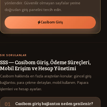
yönlendirir. Güvenilir olmayan sayfalar yerine
doğrudan giriş panelini tercih edin.
Casibom Giriş
SIK SORULANLAR
SSS — Casibom Giriş, Ödeme Süreçleri,
Mobil Erişim ve Hesap Yönetimi
Casibom hakkında en fazla araştırılan konular: güncel giriş
bağlantısı, para çekme detayları, mobil kullanım, Papara
işlemleri ve hesap ayarları.
01
Casibom giriş bağlantısı neden yenilenir?