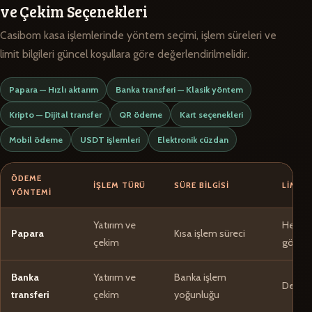
ve Çekim Seçenekleri
Casibom kasa işlemlerinde yöntem seçimi, işlem süreleri ve
limit bilgileri güncel koşullara göre değerlendirilmelidir.
Papara — Hızlı aktarım
Banka transferi — Klasik yöntem
Kripto — Dijital transfer
QR ödeme
Kart seçenekleri
Mobil ödeme
USDT işlemleri
Elektronik cüzdan
ÖDEME
İŞLEM TÜRÜ
SÜRE BILGISI
LIMIT 
YÖNTEMI
Yatırım ve
Hesap 
Papara
Kısa işlem süreci
çekim
göre
Banka
Yatırım ve
Banka işlem
Değişke
transferi
çekim
yoğunluğu