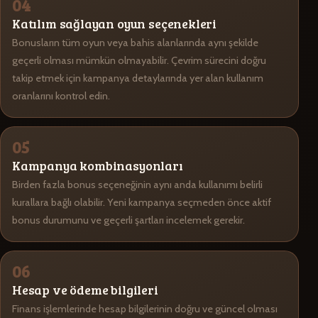
04
Katılım sağlayan oyun seçenekleri
Bonusların tüm oyun veya bahis alanlarında aynı şekilde
geçerli olması mümkün olmayabilir. Çevrim sürecini doğru
takip etmek için kampanya detaylarında yer alan kullanım
oranlarını kontrol edin.
05
Kampanya kombinasyonları
Birden fazla bonus seçeneğinin aynı anda kullanımı belirli
kurallara bağlı olabilir. Yeni kampanya seçmeden önce aktif
bonus durumunu ve geçerli şartları incelemek gerekir.
06
Hesap ve ödeme bilgileri
Finans işlemlerinde hesap bilgilerinin doğru ve güncel olması