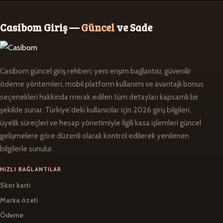
Casibom Giriş —
Güncel
ve Sade
Casibom güncel giriş rehberi; yeni erişim bağlantısı, güvenilir
ödeme yöntemleri, mobil platform kullanımı ve avantajlı bonus
seçenekleri hakkında merak edilen tüm detayları kapsamlı bir
şekilde sunar. Türkiye'deki kullanıcılar için 2026 giriş bilgileri,
üyelik süreçleri ve hesap yönetimiyle ilgili kasa işlemleri güncel
gelişmelere göre düzenli olarak kontrol edilerek yenilenen
bilgilerle sunulur.
HIZLI BAĞLANTILAR
Skor kartı
Marka özeti
Ödeme