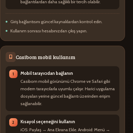
bağlantılardan daha sağlıklı bir tercih olabilir.
Giriş bağlantısını güncel kaynaklardan kontrol edin.
Kullanım sonrası hesabınızdan çıkış yapın.
Casibom mobil kullanım
Mobil tarayıcıdan bağlanın
Casibom mobil görünümü Chrome ve Safari gibi
modern tarayıcılarla uyumlu çalışır. Harici uygulama
dosyaları yerine güncel bağlantı üzerinden erişim
sağlanabilir.
Kısayol seçeneğini kullanın
iOS: Paylaş → Ana Ekrana Ekle. Android: Menü →