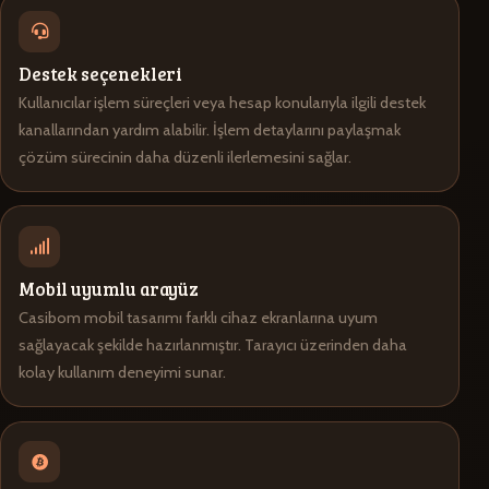
Destek seçenekleri
Kullanıcılar işlem süreçleri veya hesap konularıyla ilgili destek
kanallarından yardım alabilir. İşlem detaylarını paylaşmak
çözüm sürecinin daha düzenli ilerlemesini sağlar.
Mobil uyumlu arayüz
Casibom mobil tasarımı farklı cihaz ekranlarına uyum
sağlayacak şekilde hazırlanmıştır. Tarayıcı üzerinden daha
kolay kullanım deneyimi sunar.