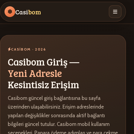
Casi
bom
CASIBOM · 2026
Casibom Giriş —
Yeni Adresle
Kesintisiz Erişim
Casibom güncel giriş bağlantısına bu sayfa
üzerinden ulaşabilirsiniz. Erişim adreslerinde
yapılan değişiklikler sonrasında aktif bağlantı
bilgileri güncel tutulur. Casibom mobil kullanım
seçenekleri, Papara ödeme adımları ve para çekme