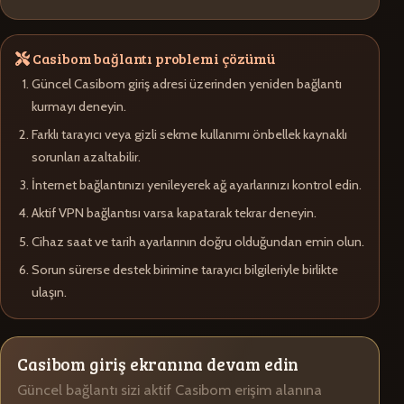
Casibom bağlantı problemi çözümü
Güncel Casibom giriş adresi üzerinden yeniden bağlantı
kurmayı deneyin.
Farklı tarayıcı veya gizli sekme kullanımı önbellek kaynaklı
sorunları azaltabilir.
İnternet bağlantınızı yenileyerek ağ ayarlarınızı kontrol edin.
Aktif VPN bağlantısı varsa kapatarak tekrar deneyin.
Cihaz saat ve tarih ayarlarının doğru olduğundan emin olun.
Sorun sürerse destek birimine tarayıcı bilgileriyle birlikte
ulaşın.
Casibom giriş ekranına devam edin
Güncel bağlantı sizi aktif Casibom erişim alanına