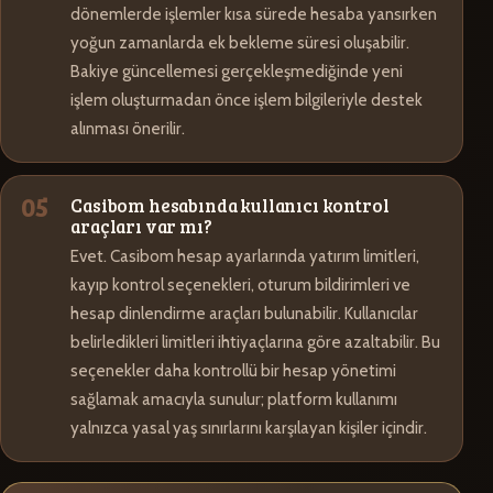
dönemlerde işlemler kısa sürede hesaba yansırken
yoğun zamanlarda ek bekleme süresi oluşabilir.
Bakiye güncellemesi gerçekleşmediğinde yeni
işlem oluşturmadan önce işlem bilgileriyle destek
alınması önerilir.
05
Casibom hesabında kullanıcı kontrol
araçları var mı?
Evet. Casibom hesap ayarlarında yatırım limitleri,
kayıp kontrol seçenekleri, oturum bildirimleri ve
hesap dinlendirme araçları bulunabilir. Kullanıcılar
belirledikleri limitleri ihtiyaçlarına göre azaltabilir. Bu
seçenekler daha kontrollü bir hesap yönetimi
sağlamak amacıyla sunulur; platform kullanımı
yalnızca yasal yaş sınırlarını karşılayan kişiler içindir.