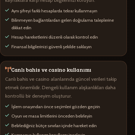
Aynı şifreyi farklı hesaplarda tekrar kullanmayın
Bilinmeyen bağlantılardan gelen doğrulama taleplerine
dikkat edin
Hesap hareketlerini düzenli olarak kontrol edin
Finansal bilgilerinizi güvenli şekilde saklayın
Canlı bahis ve casino kullanımı
Canlı bahis ve casino alanlarında güncel verileri takip
etmek önemlidir. Dengeli kullanım alışkanlıkları daha
kontrollü bir deneyim oluşturur.
İşlem onayından önce seçimleri gözden geçirin
Oyun ve masa limitlerini önceden belirleyin
Belirlediğiniz bütçe sınırları içinde hareket edin
Kampanya kullanım koşullarını inceleyin