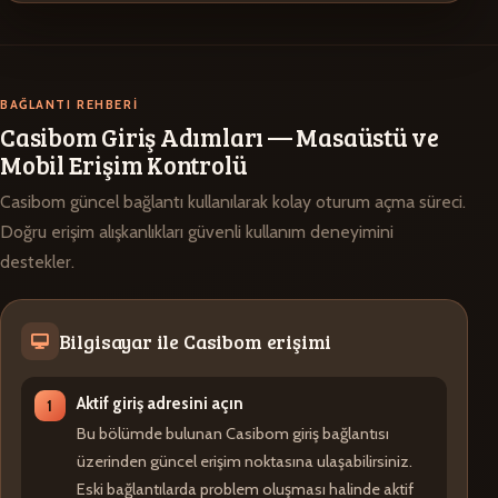
BAĞLANTI REHBERI
Casibom Giriş Adımları — Masaüstü ve
Mobil Erişim Kontrolü
Casibom güncel bağlantı kullanılarak kolay oturum açma süreci.
Doğru erişim alışkanlıkları güvenli kullanım deneyimini
destekler.
Bilgisayar ile Casibom erişimi
Aktif giriş adresini açın
Bu bölümde bulunan Casibom giriş bağlantısı
üzerinden güncel erişim noktasına ulaşabilirsiniz.
Eski bağlantılarda problem oluşması halinde aktif