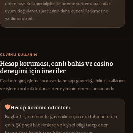
önem taşır. Kullanıcı bilgileri ile ödeme yöntemi arasındaki
uyum, doğrulama süreçlerinin daha düzenli ilerlemesine
yardımcı olabilir.
GÜVENLI KULLANIM
Hesap koruması, canlı bahis ve casino
deneyimi için öneriler
Casibom giriş işlemi sonrasında hesap güvenliği, bilinçli kullanım
ve işlem kontrolü kullanıcı deneyiminin önemli unsurlarıdır.
Hesap koruma adımları
Bağlantı işlemlerinde güvenilir erişim noktalarını tercih
edin. Şüpheli bildirimlere ve kişisel bilgi talep eden
kaynaklara karşı hesap bilgilerinizi koruyun.