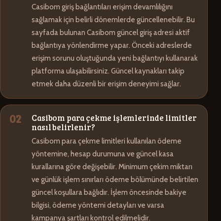
Casibom giriş bağlantıları erişim devamlılığını
sağlamak için belirli dönemlerde güncellenebilir. Bu
sayfada bulunan Casibom güncel giriş adresi aktif
bağlantıya yönlendirme yapar. Önceki adreslerde
erişim sorunu oluştuğunda yeni bağlantıyı kullanarak
platforma ulaşabilirsiniz. Güncel kaynakları takip
etmek daha düzenli bir erişim deneyimi sağlar.
02
Casibom para çekme işlemlerinde limitler
nasıl belirlenir?
Casibom para çekme limitleri kullanılan ödeme
yöntemine, hesap durumuna ve güncel kasa
kurallarına göre değişebilir. Minimum çekim miktarı
ve günlük işlem sınırları ödeme bölümünde belirtilen
güncel koşullara bağlıdır. İşlem öncesinde bakiye
bilgisi, ödeme yöntemi detayları ve varsa
kampanya şartları kontrol edilmelidir.