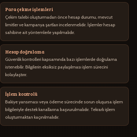
Para çekme işlemleri
Çekim talebi oluşturmadan önce hesap durumu, mevcut
limitler ve kampanya şartları incelenmelidir. İşlemler hesap
sahibine ait yöntemlerle yapılmalıdır.
Hesap doğrulama
Güvenlik kontrolleri kapsamında bazı işlemlerde doğrulama
istenebilir. Bilgilerin eksiksiz paylaşılması işlem sürecini
kolaylaştırır.
İşlem kontrolü
Bakiye yansıması veya ödeme sürecinde sorun oluşursa işlem
bilgileriyle destek kanallarına başvurulmalıdır. Tekrarlı işlem
oluşturmaktan kaçınılmalıdır.