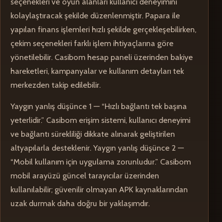
seçenekleri ve oyun alanları kullanıcı deneyimini
kolaylaştıracak şekilde düzenlenmiştir. Papara ile
yapılan finans işlemleri hızlı şekilde gerçekleşebilirken,
çekim seçenekleri farklı işlem ihtiyaçlarına göre
yönetilebilir. Casibom hesap paneli üzerinden bakiye
hareketleri, kampanyalar ve kullanım detayları tek
merkezden takip edilebilir.
Yaygın yanlış düşünce 1 — “Hızlı bağlantı tek başına
yeterlidir.” Casibom erişim sistemi, kullanıcı deneyimi
ve bağlantı sürekliliği dikkate alınarak geliştirilen
altyapılarla desteklenir. Yaygın yanlış düşünce 2 —
“Mobil kullanım için uygulama zorunludur.” Casibom
mobil arayüzü güncel tarayıcılar üzerinden
kullanılabilir; güvenilir olmayan APK kaynaklarından
uzak durmak daha doğru bir yaklaşımdır.