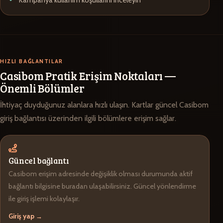
HIZLI BAĞLANTILAR
Casibom Pratik Erişim Noktaları —
Önemli Bölümler
İhtiyaç duyduğunuz alanlara hızlı ulaşın. Kartlar güncel Casibom
giriş bağlantısı üzerinden ilgili bölümlere erişim sağlar.
Güncel bağlantı
Casibom erişim adresinde değişiklik olması durumunda aktif
bağlantı bilgisine buradan ulaşabilirsiniz. Güncel yönlendirme
ile giriş işlemi kolaylaşır.
Giriş yap →