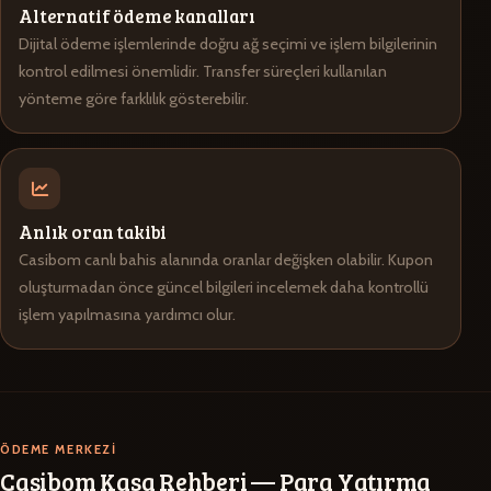
Alternatif ödeme kanalları
Dijital ödeme işlemlerinde doğru ağ seçimi ve işlem bilgilerinin
kontrol edilmesi önemlidir. Transfer süreçleri kullanılan
yönteme göre farklılık gösterebilir.
Anlık oran takibi
Casibom canlı bahis alanında oranlar değişken olabilir. Kupon
oluşturmadan önce güncel bilgileri incelemek daha kontrollü
işlem yapılmasına yardımcı olur.
ÖDEME MERKEZI
Casibom Kasa Rehberi — Para Yatırma