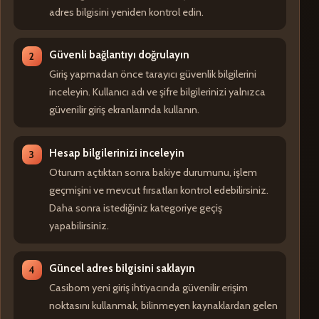
adres bilgisini yeniden kontrol edin.
Güvenli bağlantıyı doğrulayın
Giriş yapmadan önce tarayıcı güvenlik bilgilerini
inceleyin. Kullanıcı adı ve şifre bilgilerinizi yalnızca
güvenilir giriş ekranlarında kullanın.
Hesap bilgilerinizi inceleyin
Oturum açtıktan sonra bakiye durumunu, işlem
geçmişini ve mevcut fırsatları kontrol edebilirsiniz.
Daha sonra istediğiniz kategoriye geçiş
yapabilirsiniz.
Güncel adres bilgisini saklayın
Casibom yeni giriş ihtiyacında güvenilir erişim
noktasını kullanmak, bilinmeyen kaynaklardan gelen