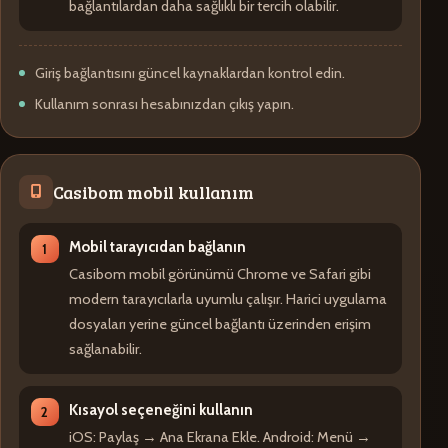
bağlantılardan daha sağlıklı bir tercih olabilir.
Giriş bağlantısını güncel kaynaklardan kontrol edin.
Kullanım sonrası hesabınızdan çıkış yapın.
Casibom mobil kullanım
Mobil tarayıcıdan bağlanın
Casibom mobil görünümü Chrome ve Safari gibi
modern tarayıcılarla uyumlu çalışır. Harici uygulama
dosyaları yerine güncel bağlantı üzerinden erişim
sağlanabilir.
Kısayol seçeneğini kullanın
iOS: Paylaş → Ana Ekrana Ekle. Android: Menü →