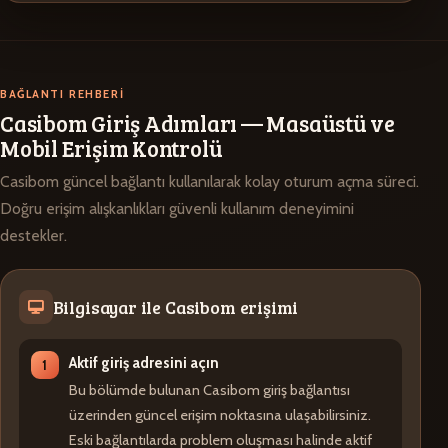
BAĞLANTI REHBERI
Casibom Giriş Adımları — Masaüstü ve
Mobil Erişim Kontrolü
Casibom güncel bağlantı kullanılarak kolay oturum açma süreci.
Doğru erişim alışkanlıkları güvenli kullanım deneyimini
destekler.
Bilgisayar ile Casibom erişimi
Aktif giriş adresini açın
Bu bölümde bulunan Casibom giriş bağlantısı
üzerinden güncel erişim noktasına ulaşabilirsiniz.
Eski bağlantılarda problem oluşması halinde aktif