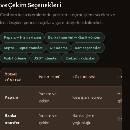
ve Çekim Seçenekleri
Casibom kasa işlemlerinde yöntem seçimi, işlem süreleri ve
limit bilgileri güncel koşullara göre değerlendirilmelidir.
Papara — Hızlı aktarım
Banka transferi — Klasik yöntem
Kripto — Dijital transfer
QR ödeme
Kart seçenekleri
Mobil ödeme
USDT işlemleri
Elektronik cüzdan
ÖDEME
İŞLEM TÜRÜ
SÜRE BILGISI
LIMIT 
YÖNTEMI
Yatırım ve
Hesap 
Papara
Kısa işlem süreci
çekim
göre
Banka
Yatırım ve
Banka işlem
Değişke
transferi
çekim
yoğunluğu