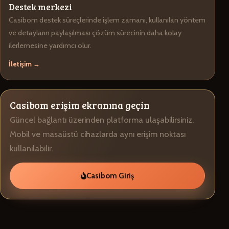
Destek merkezi
Casibom destek süreçlerinde işlem zamanı, kullanılan yöntem
ve detayların paylaşılması çözüm sürecinin daha kolay
ilerlemesine yardımcı olur.
İletişim →
Casibom erişim ekranına geçin
Güncel bağlantı üzerinden platforma ulaşabilirsiniz.
Mobil ve masaüstü cihazlarda aynı erişim noktası
kullanılabilir.
Casibom Giriş