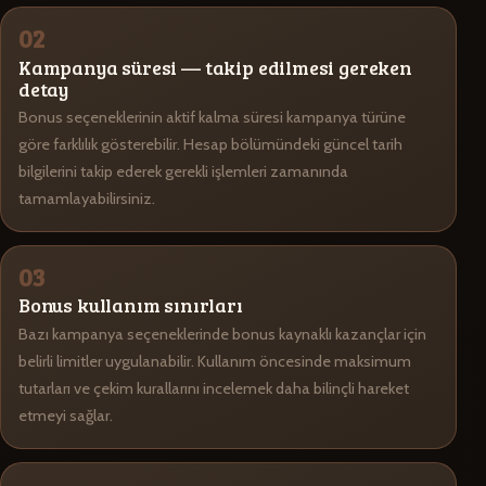
02
Kampanya süresi — takip edilmesi gereken
detay
Bonus seçeneklerinin aktif kalma süresi kampanya türüne
göre farklılık gösterebilir. Hesap bölümündeki güncel tarih
bilgilerini takip ederek gerekli işlemleri zamanında
tamamlayabilirsiniz.
03
Bonus kullanım sınırları
Bazı kampanya seçeneklerinde bonus kaynaklı kazançlar için
belirli limitler uygulanabilir. Kullanım öncesinde maksimum
tutarları ve çekim kurallarını incelemek daha bilinçli hareket
etmeyi sağlar.