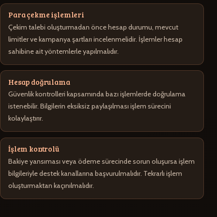
Para çekme işlemleri
Çekim talebi oluşturmadan önce hesap durumu, mevcut
limitler ve kampanya şartları incelenmelidir. İşlemler hesap
sahibine ait yöntemlerle yapılmalıdır.
Hesap doğrulama
Güvenlik kontrolleri kapsamında bazı işlemlerde doğrulama
istenebilir. Bilgilerin eksiksiz paylaşılması işlem sürecini
kolaylaştırır.
İşlem kontrolü
Bakiye yansıması veya ödeme sürecinde sorun oluşursa işlem
bilgileriyle destek kanallarına başvurulmalıdır. Tekrarlı işlem
oluşturmaktan kaçınılmalıdır.