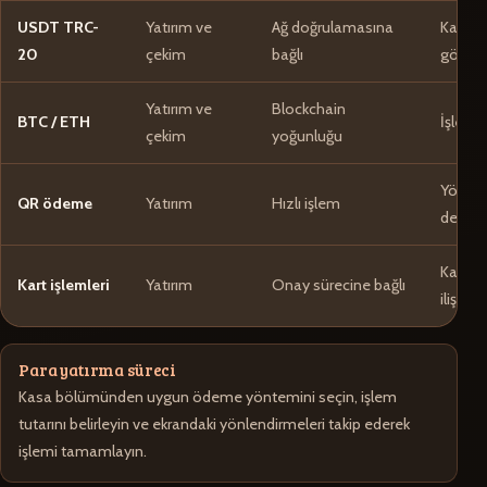
USDT TRC-
Yatırım ve
Ağ doğrulamasına
Kanal ş
20
çekim
bağlı
göre
Yatırım ve
Blockchain
BTC / ETH
İşlem 
çekim
yoğunluğu
Yönte
QR ödeme
Yatırım
Hızlı işlem
değişir
Kart li
Kart işlemleri
Yatırım
Onay sürecine bağlı
ilişkili
Para yatırma süreci
Kasa bölümünden uygun ödeme yöntemini seçin, işlem
tutarını belirleyin ve ekrandaki yönlendirmeleri takip ederek
işlemi tamamlayın.